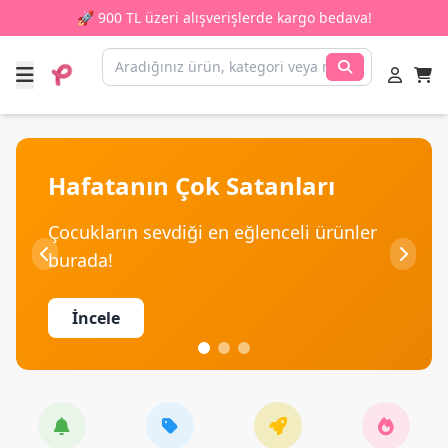
🚀 900 TL üzeri alışverişlerde kargo bedava!
Hafatanın Çok Satanları
Çocukların sevdiği en eğlenceli ürünler
burada!
İncele