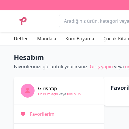
Defter
Mandala
Kum Boyama
Çocuk Kitap
Hesabım
Favorilerinizi görüntüleyebilirsiniz.
Giriş yapın
veya
ü
Favori
Giriş Yap
Oturum açın
veya
üye olun
Favorilerim