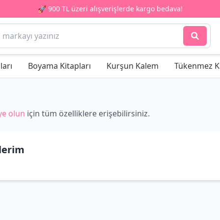
🚀 900 TL üzeri alışverişlerde kargo bedava!
ları
Boyama Kitapları
Kurşun Kalem
Tükenmez K
ye olun
için tüm özelliklere erişebilirsiniz.
lerim